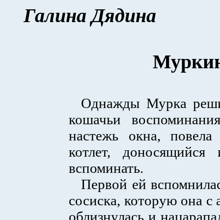
Галина Дядина
Мурки
Однажды Мурка реши
кошачьи воспоминания
настежь окна, повела
котлет, доносящийся
вспоминать.
Первой ей вспомнилас
сосиска, которую она с 
облизнулась и нацарапа